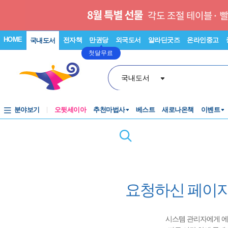
HOME
전자책
만권당
외국도서
알라딘굿즈
온라인중고
국내도서
첫달무료
국내도서
분야보기
오뒷세이아
추천마법사
베스트
새로나온책
이벤트
요청하신 페이지
시스템 관리자에게 에