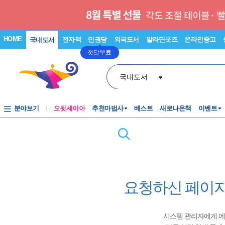
HOME
전자책
만권당
외국도서
알라딘굿즈
온라인중고
국내도서
첫달무료
국내도서
분야보기
오뒷세이아
추천마법사
베스트
새로나온책
이벤트
요청하신 페이지
시스템 관리자에게 에