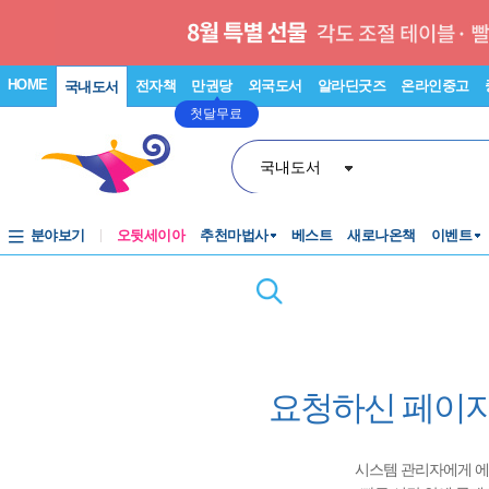
HOME
전자책
만권당
외국도서
알라딘굿즈
온라인중고
국내도서
첫달무료
국내도서
분야보기
오뒷세이아
추천마법사
베스트
새로나온책
이벤트
요청하신 페이지
시스템 관리자에게 에