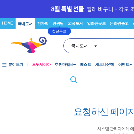
HOME
전자책
만권당
외국도서
알라딘굿즈
온라인중고
국내도서
첫달무료
국내도서
분야보기
오뒷세이아
추천마법사
베스트
새로나온책
이벤트
요청하신 페이지
시스템 관리자에게 에