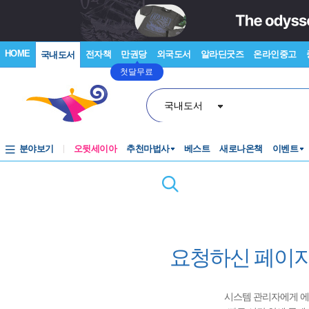
HOME
전자책
만권당
외국도서
알라딘굿즈
온라인중고
국내도서
첫달무료
국내도서
분야보기
오뒷세이아
추천마법사
베스트
새로나온책
이벤트
요청하신 페이지
시스템 관리자에게 에