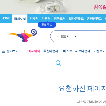
HOME
전자책
만권당
외국도서
알라딘굿즈
온라인중고
국내도서
첫달무료
국내도서
분야보기
오뒷세이아
추천마법사
베스트
새로나온책
이벤트
요청하신 페이지
시스템 관리자에게 에