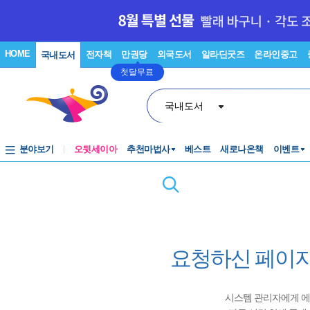
HOME
전자책
만권당
외국도서
알라딘굿즈
온라인중고
국내도서
첫달무료
국내도서
분야보기
오뒷세이아
추천마법사
베스트
새로나온책
이벤트
요청하신 페이지
시스템 관리자에게 에