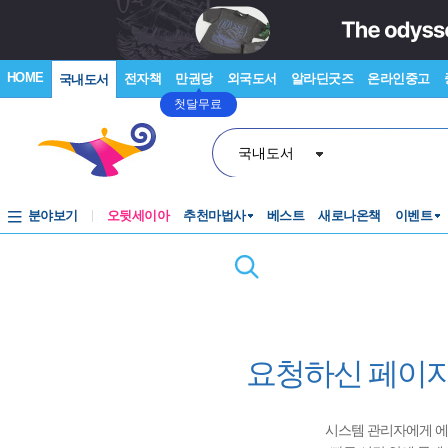
HOME
전자책
만권당
외국도서
알라딘굿즈
온라인중고
국내도서
첫달무료
국내도서
분야보기
오뒷세이아
추천마법사
베스트
새로나온책
이벤트
요청하신 페이지
시스템 관리자에게 에