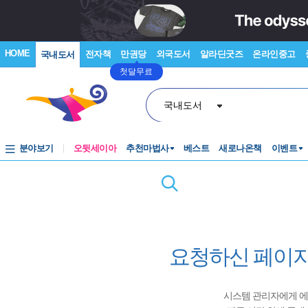
HOME
전자책
만권당
외국도서
알라딘굿즈
온라인중고
국내도서
첫달무료
국내도서
분야보기
오뒷세이아
추천마법사
베스트
새로나온책
이벤트
요청하신 페이지
시스템 관리자에게 에