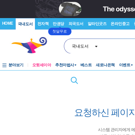
HOME
전자책
만권당
외국도서
알라딘굿즈
온라인중고
국내도서
첫달무료
국내도서
분야보기
오뒷세이아
추천마법사
베스트
새로나온책
이벤트
요청하신 페이지
시스템 관리자에게 에