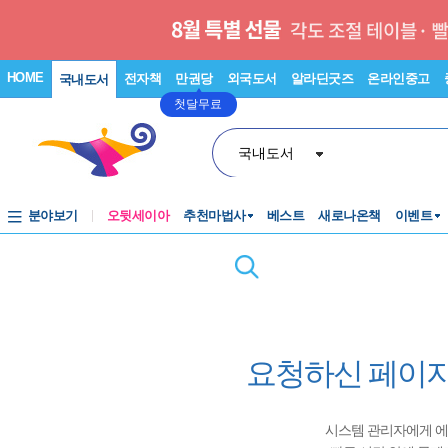
HOME
전자책
만권당
외국도서
알라딘굿즈
온라인중고
국내도서
첫달무료
국내도서
분야보기
오뒷세이아
추천마법사
베스트
새로나온책
이벤트
요청하신 페이지
시스템 관리자에게 에