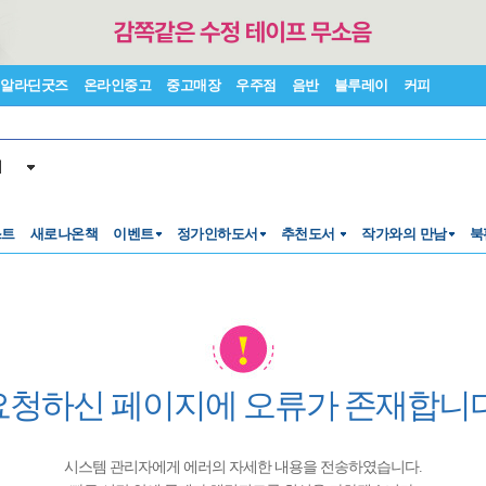
알라딘굿즈
온라인중고
중고매장
우주점
음반
블루레이
커피
서
스트
새로나온책
이벤트
정가인하도서
추천도서
작가와의 만남
북
요청하신 페이지에 오류가 존재합니다
시스템 관리자에게 에러의 자세한 내용을 전송하였습니다.