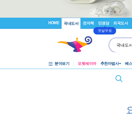
HOME
전자책
만권당
외국도서
국내도서
첫달무료
국내도
분야보기
오뒷세이아
추천마법사
베