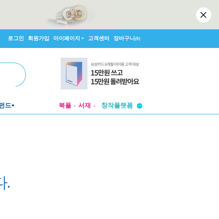
로그인
회원가입
마이페이지
고객센터
장바구니
(0)
투비컨티뉴드
펀드
북플
서재
창작플랫폼
투비컨티뉴드
.