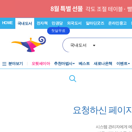
HOME
전자책
만권당
외국도서
알라딘굿즈
온라인중고
국내도서
첫달무료
국내도서
분야보기
오뒷세이아
추천마법사
베스트
새로나온책
이벤트
요청하신 페이지
시스템 관리자에게 에