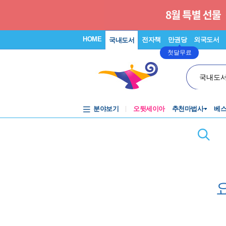
HOME
전자책
만권당
외국도서
국내도서
첫달무료
국내도
분야보기
오뒷세이아
추천마법사
베