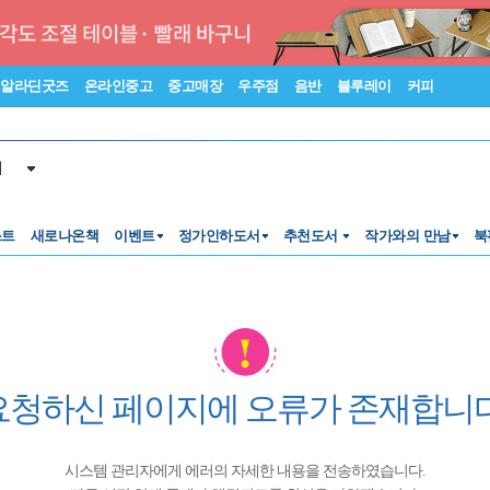
알라딘굿즈
온라인중고
중고매장
우주점
음반
블루레이
커피
서
스트
새로나온책
이벤트
정가인하도서
추천도서
작가와의 만남
북
요청하신 페이지에 오류가 존재합니다
시스템 관리자에게 에러의 자세한 내용을 전송하였습니다.