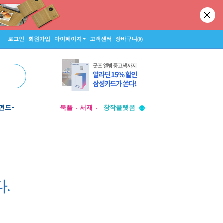
로그인
회원가입
마이페이지
고객센터
장바구니
(0)
투비컨티뉴드
창작플랫폼
펀드
북플
서재
투비컨티뉴드
.