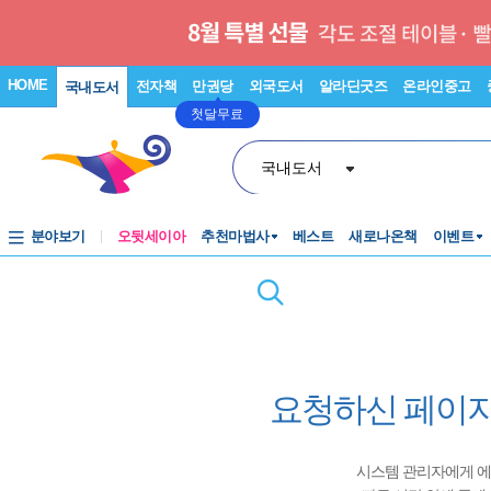
HOME
전자책
만권당
외국도서
알라딘굿즈
온라인중고
국내도서
첫달무료
국내도서
분야보기
오뒷세이아
추천마법사
베스트
새로나온책
이벤트
요청하신 페이지
시스템 관리자에게 에