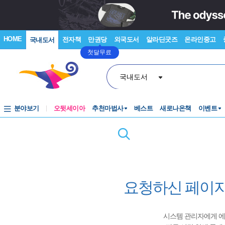
HOME
전자책
만권당
외국도서
알라딘굿즈
온라인중고
국내도서
첫달무료
국내도서
분야보기
오뒷세이아
추천마법사
베스트
새로나온책
이벤트
요청하신 페이지
시스템 관리자에게 에