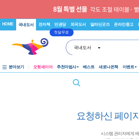
HOME
전자책
만권당
외국도서
알라딘굿즈
온라인중고
국내도서
첫달무료
국내도서
분야보기
오뒷세이아
추천마법사
베스트
새로나온책
이벤트
요청하신 페이지
시스템 관리자에게 에