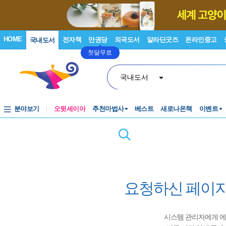
HOME
전자책
만권당
외국도서
알라딘굿즈
온라인중고
국내도서
첫달무료
국내도서
분야보기
오뒷세이아
추천마법사
베스트
새로나온책
이벤트
요청하신 페이지
시스템 관리자에게 에