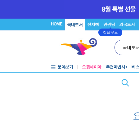
HOME
전자책
만권당
외국도서
국내도서
첫달무료
국내도
분야보기
오뒷세이아
추천마법사
베