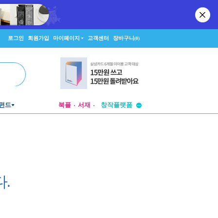
로그인
회원가입
마이페이지
고객센터
장바구니
(0)
투비컨티뉴드
창작플랫폼
펀드
북플
서재
투비컨티뉴드
.