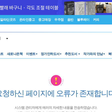
알라딘굿즈
온라인중고
중고매장
우주점
음반
블루레이
커피
서
스트
새로나온책
이벤트
정가인하도서
추천도서
작가와의 만남
북
요청하신 페이지에 오류가 존재합니다
시스템 관리자에게 에러의 자세한 내용을 전송하였습니다.