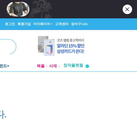
로그인
회원가입
마이페이지
고객센터
장바구니
(0)
투비컨티뉴드
창작플랫폼
펀드
북플
서재
투비컨티뉴드
.