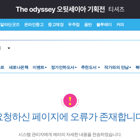
알라딘굿즈
온라인중고
중고매장
우주점
음반
블루레이
커피
서
스트
새로나온책
이벤트
정가인하도서
추천도서
작가와의 만남
북
요청하신 페이지에 오류가 존재합니다
시스템 관리자에게 에러의 자세한 내용을 전송하였습니다.