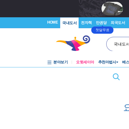
HOME
전자책
만권당
외국도서
국내도서
첫달무료
국내도
분야보기
오뒷세이아
추천마법사
베