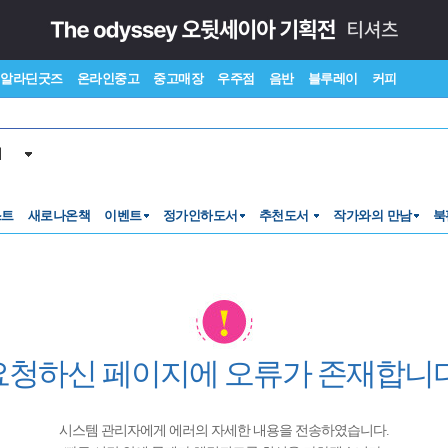
알라딘굿즈
온라인중고
중고매장
우주점
음반
블루레이
커피
서
스트
새로나온책
이벤트
정가인하도서
추천도서
작가와의 만남
북
요청하신 페이지에 오류가 존재합니다
시스템 관리자에게 에러의 자세한 내용을 전송하였습니다.