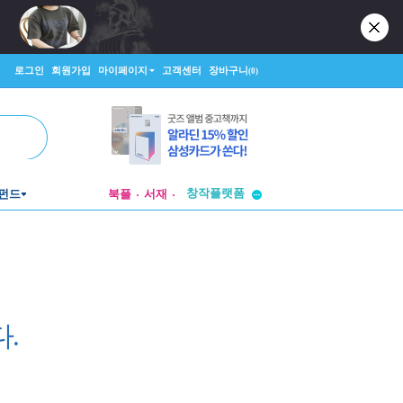
로그인
회원가입
마이페이지
고객센터
장바구니
(0)
투비컨티뉴드
창작플랫폼
펀드
북플
서재
투비컨티뉴드
.