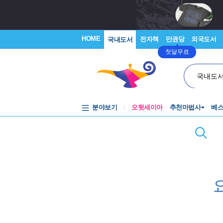
HOME
전자책
만권당
외국도서
국내도서
첫달무료
국내도
분야보기
오뒷세이아
추천마법사
베