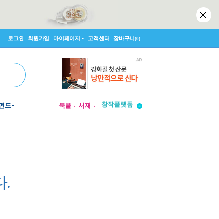
로그인
회원가입
마이페이지
고객센터
장바구니
(0)
투비컨티뉴드
창작플랫폼
펀드
북플
서재
투비컨티뉴드
.