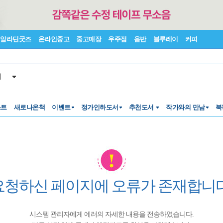
알라딘굿즈
온라인중고
중고매장
우주점
음반
블루레이
커피
서
스트
새로나온책
이벤트
정가인하도서
추천도서
작가와의 만남
북
요청하신 페이지에 오류가 존재합니다
시스템 관리자에게 에러의 자세한 내용을 전송하였습니다.