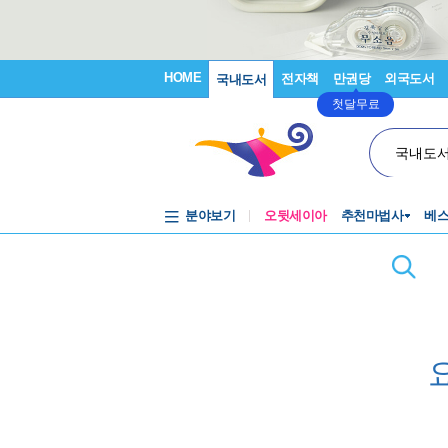
HOME
전자책
만권당
외국도서
국내도서
첫달무료
국내도
분야보기
오뒷세이아
추천마법사
베