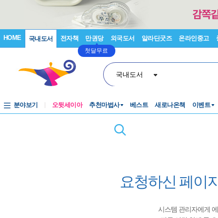
HOME
전자책
만권당
외국도서
알라딘굿즈
온라인중고
국내도서
첫달무료
국내도서
분야보기
오뒷세이아
추천마법사
베스트
새로나온책
이벤트
요청하신 페이지
시스템 관리자에게 에