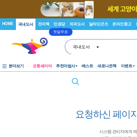
HOME
전자책
만권당
외국도서
알라딘굿즈
온라인중고
국내도서
첫달무료
국내도서
분야보기
오뒷세이아
추천마법사
베스트
새로나온책
이벤트
요청하신 페이지
시스템 관리자에게 에