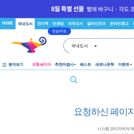
HOME
전자책
만권당
외국도서
알라딘굿즈
온라인중고
국내도서
첫달무료
국내도서
분야보기
오뒷세이아
추천마법사
베스트
새로나온책
이벤트
요청하신 페이지
시스템 관리자에게 에