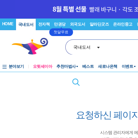
HOME
전자책
만권당
외국도서
알라딘굿즈
온라인중고
국내도서
첫달무료
국내도서
분야보기
오뒷세이아
추천마법사
베스트
새로나온책
이벤트
요청하신 페이지
시스템 관리자에게 에