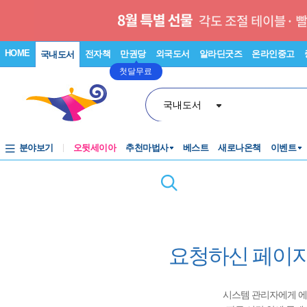
HOME
전자책
만권당
외국도서
알라딘굿즈
온라인중고
국내도서
첫달무료
국내도서
분야보기
오뒷세이아
추천마법사
베스트
새로나온책
이벤트
요청하신 페이지
시스템 관리자에게 에