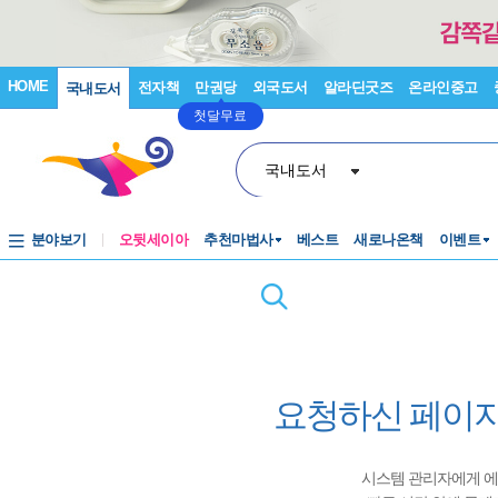
HOME
전자책
만권당
외국도서
알라딘굿즈
온라인중고
국내도서
첫달무료
국내도서
분야보기
오뒷세이아
추천마법사
베스트
새로나온책
이벤트
요청하신 페이지
시스템 관리자에게 에