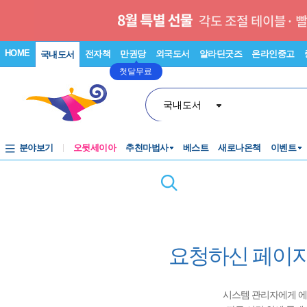
HOME
전자책
만권당
외국도서
알라딘굿즈
온라인중고
국내도서
첫달무료
국내도서
분야보기
오뒷세이아
추천마법사
베스트
새로나온책
이벤트
요청하신 페이지
시스템 관리자에게 에