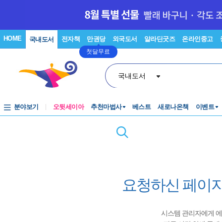
HOME
전자책
만권당
외국도서
알라딘굿즈
온라인중고
국내도서
첫달무료
국내도서
분야보기
오뒷세이아
추천마법사
베스트
새로나온책
이벤트
요청하신 페이지
시스템 관리자에게 에