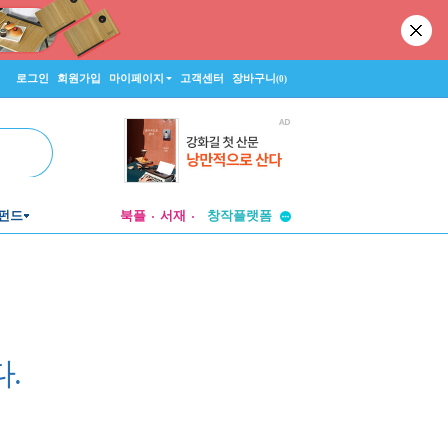
로그인
회원가입
마이페이지
고객센터
장바구니
(0)
투비컨티뉴드
펀드
북플
서재
창작플랫폼
투비컨티뉴드
.