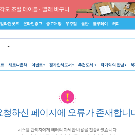
알라딘굿즈
온라인중고
중고매장
우주점
음반
블루레이
커피
서
스트
새로나온책
이벤트
정가인하도서
추천도서
작가와의 만남
북
요청하신 페이지에 오류가 존재합니다
시스템 관리자에게 에러의 자세한 내용을 전송하였습니다.