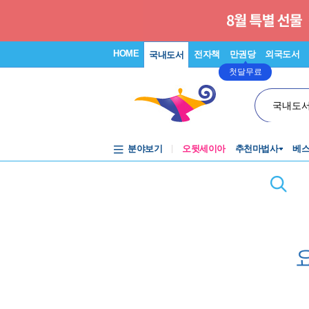
HOME
전자책
만권당
외국도서
국내도서
첫달무료
국내도
분야보기
오뒷세이아
추천마법사
베