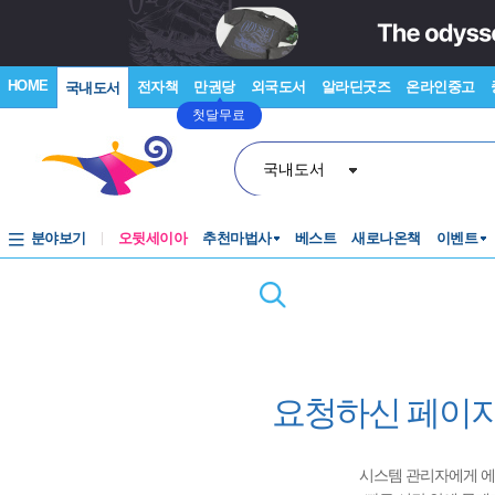
HOME
전자책
만권당
외국도서
알라딘굿즈
온라인중고
국내도서
첫달무료
국내도서
분야보기
오뒷세이아
추천마법사
베스트
새로나온책
이벤트
요청하신 페이지
시스템 관리자에게 에