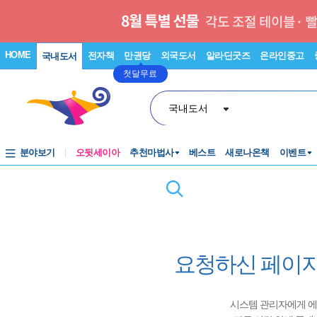
HOME
전자책
만권당
외국도서
알라딘굿즈
온라인중고
국내도서
첫달무료
국내도서
분야보기
오뒷세이아
추천마법사
베스트
새로나온책
이벤트
요청하신 페이지
시스템 관리자에게 에