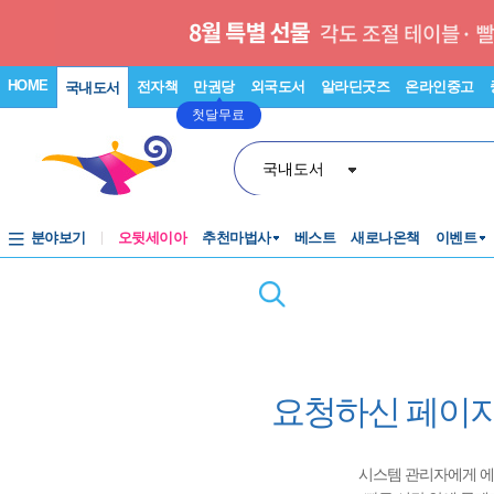
HOME
전자책
만권당
외국도서
알라딘굿즈
온라인중고
국내도서
첫달무료
국내도서
분야보기
오뒷세이아
추천마법사
베스트
새로나온책
이벤트
요청하신 페이지
시스템 관리자에게 에