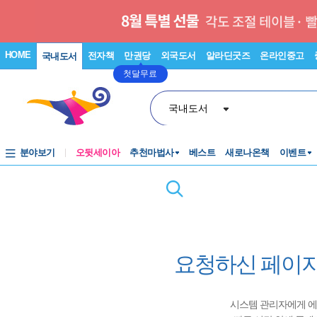
HOME
전자책
만권당
외국도서
알라딘굿즈
온라인중고
국내도서
첫달무료
국내도서
분야보기
오뒷세이아
추천마법사
베스트
새로나온책
이벤트
요청하신 페이지
시스템 관리자에게 에