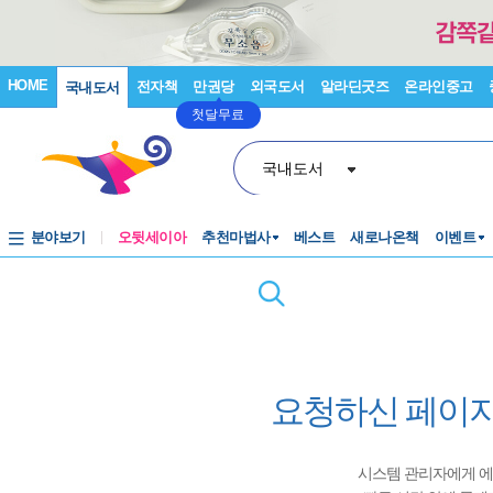
HOME
전자책
만권당
외국도서
알라딘굿즈
온라인중고
국내도서
첫달무료
국내도서
분야보기
오뒷세이아
추천마법사
베스트
새로나온책
이벤트
요청하신 페이지
시스템 관리자에게 에