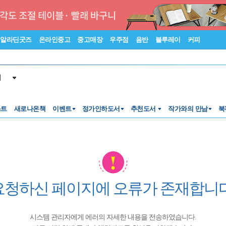
알라딘굿즈
온라인중고
중고매장
우주점
음반
블루레이
커피
서
스트
새로나온책
이벤트
정가인하도서
추천도서
작가와의 만남
북
요청하신 페이지에 오류가 존재합니다
시스템 관리자에게 에러의 자세한 내용을 전송하였습니다.