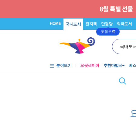
HOME
전자책
만권당
외국도서
국내도서
첫달무료
국내도
분야보기
오뒷세이아
추천마법사
베