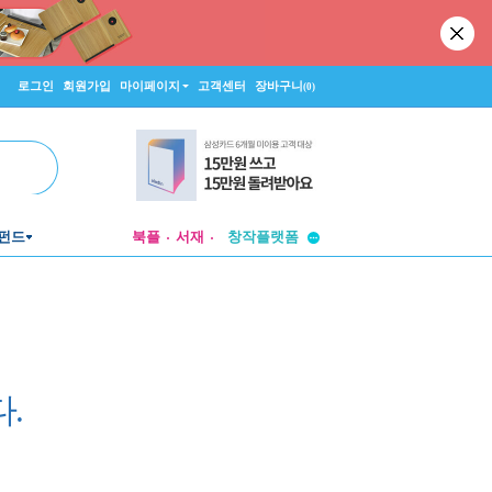
로그인
회원가입
마이페이지
고객센터
장바구니
(0)
투비컨티뉴드
펀드
북플
서재
창작플랫폼
투비컨티뉴드
.