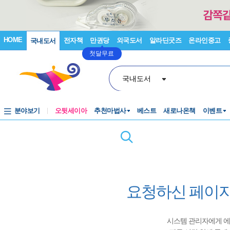
HOME
전자책
만권당
외국도서
알라딘굿즈
온라인중고
국내도서
첫달무료
국내도서
분야보기
오뒷세이아
추천마법사
베스트
새로나온책
이벤트
요청하신 페이지
시스템 관리자에게 에