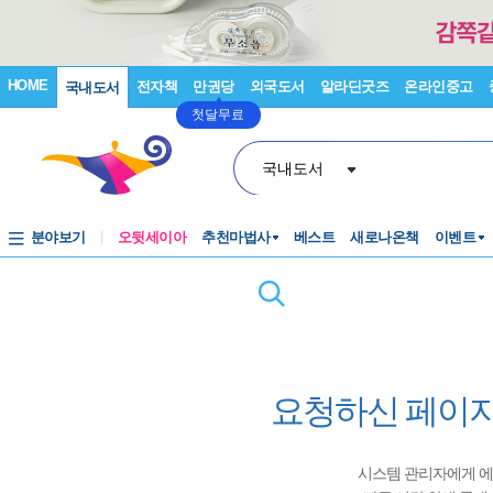
HOME
전자책
만권당
외국도서
알라딘굿즈
온라인중고
국내도서
첫달무료
국내도서
분야보기
오뒷세이아
추천마법사
베스트
새로나온책
이벤트
요청하신 페이지
시스템 관리자에게 에