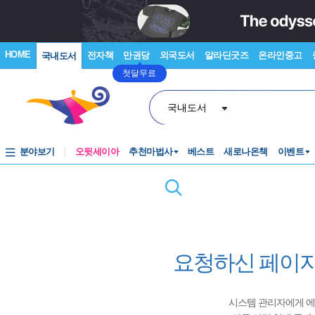
HOME
전자책
만권당
외국도서
알라딘굿즈
온라인중고
국내도서
첫달무료
국내도서
분야보기
오뒷세이아
추천마법사
베스트
새로나온책
이벤트
요청하신 페이지
시스템 관리자에게 에