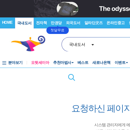
HOME
전자책
만권당
외국도서
알라딘굿즈
온라인중고
국내도서
첫달무료
국내도서
분야보기
오뒷세이아
추천마법사
베스트
새로나온책
이벤트
요청하신 페이지
시스템 관리자에게 에