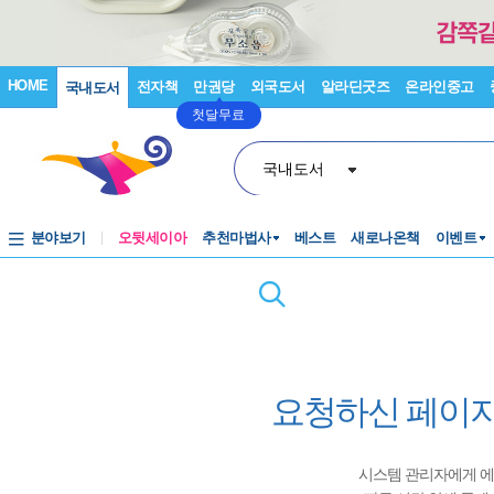
HOME
전자책
만권당
외국도서
알라딘굿즈
온라인중고
국내도서
첫달무료
국내도서
분야보기
오뒷세이아
추천마법사
베스트
새로나온책
이벤트
요청하신 페이지
시스템 관리자에게 에