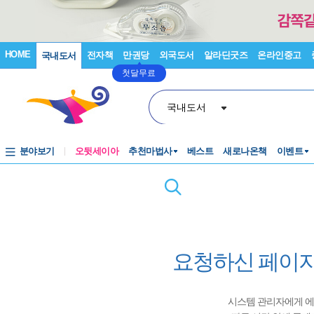
HOME
전자책
만권당
외국도서
알라딘굿즈
온라인중고
국내도서
첫달무료
국내도서
분야보기
오뒷세이아
추천마법사
베스트
새로나온책
이벤트
요청하신 페이지
시스템 관리자에게 에