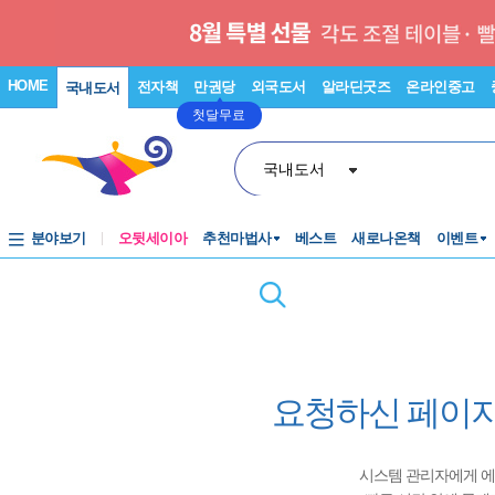
HOME
전자책
만권당
외국도서
알라딘굿즈
온라인중고
국내도서
첫달무료
국내도서
분야보기
오뒷세이아
추천마법사
베스트
새로나온책
이벤트
요청하신 페이지
시스템 관리자에게 에