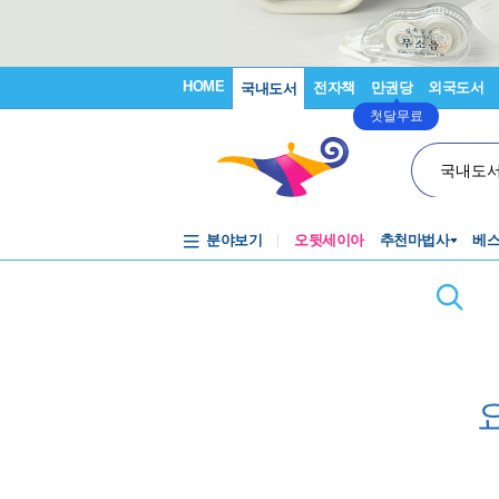
HOME
전자책
만권당
외국도서
국내도서
첫달무료
국내도
분야보기
오뒷세이아
추천마법사
베