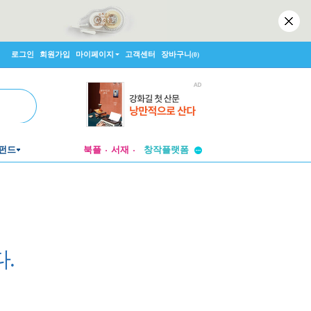
로그인
회원가입
마이페이지
고객센터
장바구니
(0)
투비컨티뉴드
창작플랫폼
펀드
북플
서재
투비컨티뉴드
.