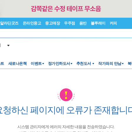
알라딘굿즈
온라인중고
중고매장
우주점
음반
블루레이
커피
서
스트
새로나온책
이벤트
정가인하도서
추천도서
작가와의 만남
북
요청하신 페이지에 오류가 존재합니다
시스템 관리자에게 에러의 자세한 내용을 전송하였습니다.