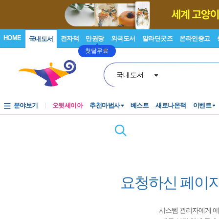
HOME
전자책
만권당
외국도서
알라딘굿즈
온라인중고
국내도서
첫달무료
국내도서
분야보기
오뒷세이아
추천마법사
베스트
새로나온책
이벤트
요청하신 페이지
시스템 관리자에게 에