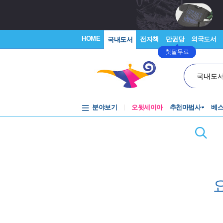
HOME
전자책
만권당
외국도서
국내도서
첫달무료
국내도
분야보기
오뒷세이아
추천마법사
베