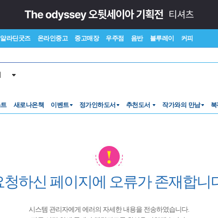
알라딘굿즈
온라인중고
중고매장
우주점
음반
블루레이
커피
서
스트
새로나온책
이벤트
정가인하도서
추천도서
작가와의 만남
북
요청하신 페이지에 오류가 존재합니다
시스템 관리자에게 에러의 자세한 내용을 전송하였습니다.