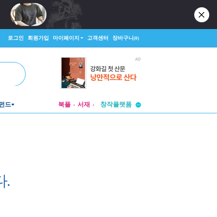
로그인
회원가입
마이페이지
고객센터
장바구니
(0)
투비컨티뉴드
창작플랫폼
펀드
북플
서재
투비컨티뉴드
.