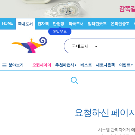
HOME
전자책
만권당
외국도서
알라딘굿즈
온라인중고
국내도서
첫달무료
국내도서
분야보기
오뒷세이아
추천마법사
베스트
새로나온책
이벤트
요청하신 페이지
시스템 관리자에게 에