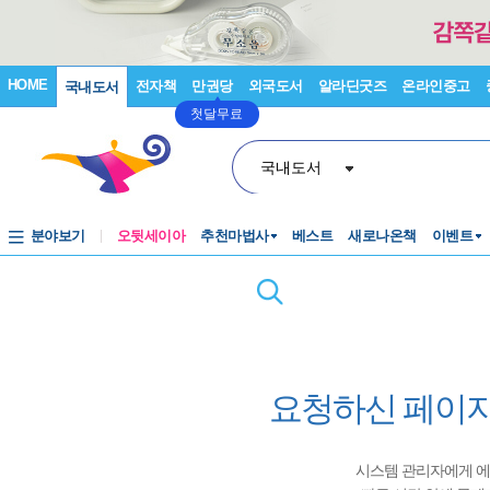
HOME
전자책
만권당
외국도서
알라딘굿즈
온라인중고
국내도서
첫달무료
국내도서
분야보기
오뒷세이아
추천마법사
베스트
새로나온책
이벤트
요청하신 페이지
시스템 관리자에게 에