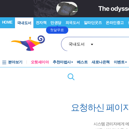
HOME
전자책
만권당
외국도서
알라딘굿즈
온라인중고
국내도서
첫달무료
국내도서
분야보기
오뒷세이아
추천마법사
베스트
새로나온책
이벤트
요청하신 페이지
시스템 관리자에게 에